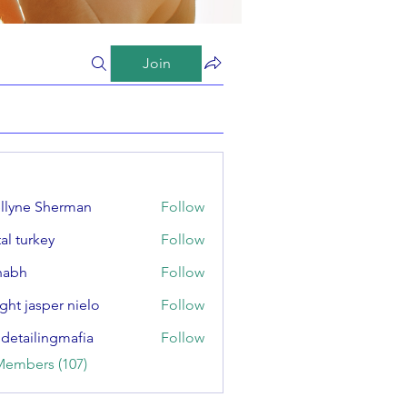
Join
llyne Sherman
Follow
tal turkey
Follow
habh
Follow
ght jasper nielo
Follow
 detailingmafia
Follow
Members (107)