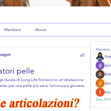
Members
About
Members
ендует
Ave
diji
atori pelle
Ris
nga durata di Long Life forniscono un'idratazione 
dwi
nte, per una pelle più sana, luminosa e giovane. 
the
See All 