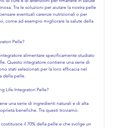
 di cure e di attenzioni per rimanere in salute 
osa. Tra le soluzioni per aiutare la nostra pelle 
ensare eventuali carenze nutrizionali o per 
vi, come ad esempio migliorare la salute della 
ratori Pelle?
 integratore alimentare specificamente studiato 
elle. Questo integratore contiene una serie di 
no stati selezionati per la loro efficacia nel 
a della pelle.
g Life Integratori Pelle?
ne una serie di ingredienti naturali e di alta 
proprietà benefiche. Tra questi troviamo:
costituisce il 70% della pelle e che svolge un 