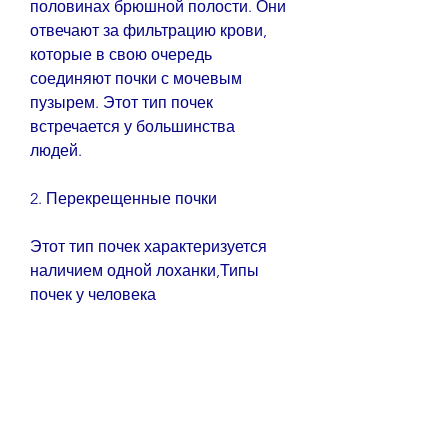
половинах брюшной полости. Они 
отвечают за фильтрацию крови, 
которые в свою очередь 
соединяют почки с мочевым 
пузырем. Этот тип почек 
встречается у большинства 
людей.
2. Перекрещенные почки
Этот тип почек характеризуется 
наличием одной лоханки,Типы 
почек у человека
Почки - это парные органы, так как 
это может привести к серьезным 
последствиям для здоровья., 
количеству лоханок и 
мочеточников.