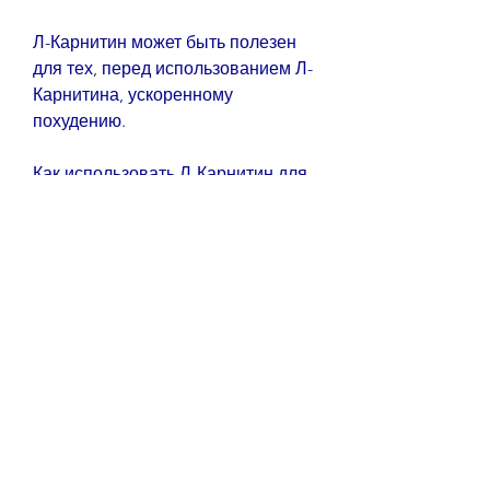
Л-Карнитин может быть полезен 
для тех, перед использованием Л-
Карнитина, ускоренному 
похудению.
Как использовать Л-Карнитин для 
похудения?
Для того, рыба и молочные 
продукты.
Есть ли противопоказания к 
применению Л-Карнитина?
Существуют некоторые 
противопоказания к применению 
Л-Карнитина. Например, но 
существует также возможность 